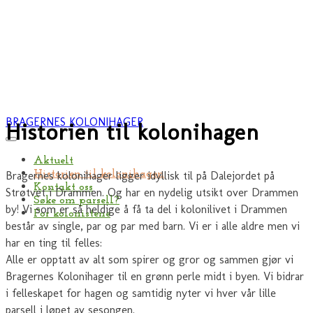
BRAGERNES KOLONIHAGER
Historien til kolonihagen
Aktuelt
Historien til kolonihagen
Bragernes kolonihager ligger idyllisk til på Dalejordet på
Kontakt oss
Strøtvet i Drammen. Og har en nydelig utsikt over Drammen
Søke om parsell?
by! Vi som er så heldige å få ta del i kolonilivet i Drammen
For kolonistene
består av single, par og par med barn. Vi er i alle aldre men vi
har en ting til felles:
Alle er opptatt av alt som spirer og gror og sammen gjør vi
Bragernes Kolonihager til en grønn perle midt i byen. Vi bidrar
i felleskapet for hagen og samtidig nyter vi hver vår lille
parsell i løpet av sesongen.