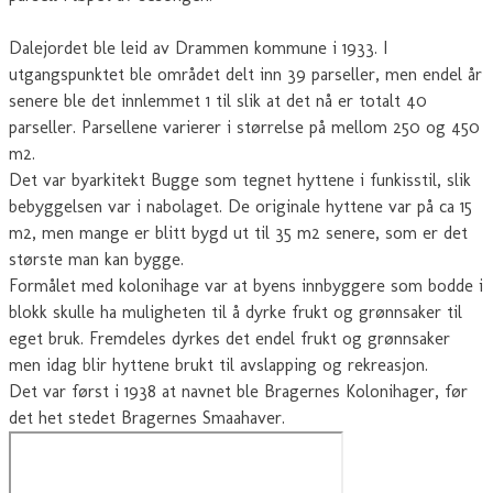
Dalejordet ble leid av Drammen kommune i 1933. I
utgangspunktet ble området delt inn 39 parseller, men endel år
senere ble det innlemmet 1 til slik at det nå er totalt 40
parseller. Parsellene varierer i størrelse på mellom 250 og 450
m2.
Det var byarkitekt Bugge som tegnet hyttene i funkisstil, slik
bebyggelsen var i nabolaget. De originale hyttene var på ca 15
m2, men mange er blitt bygd ut til 35 m2 senere, som er det
største man kan bygge.
Formålet med kolonihage var at byens innbyggere som bodde i
blokk skulle ha muligheten til å dyrke frukt og grønnsaker til
eget bruk. Fremdeles dyrkes det endel frukt og grønnsaker
men idag blir hyttene brukt til avslapping og rekreasjon.
Det var først i 1938 at navnet ble Bragernes Kolonihager, før
det het stedet Bragernes Smaahaver.